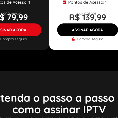
os de Acesso: 1
Pontos de Acesso: 1
por apenas:
por apenas:
$ 79,99
R$ 139,99
SSINAR AGORA
ASSINAR AGORA
Compra segura
Compra segura
tenda o passo a passo
como assinar IPTV