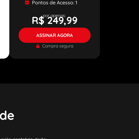
Pontos de Acesso: 1
por apenas:
R$ 249,99
ASSINAR AGORA
Compra segura
 de