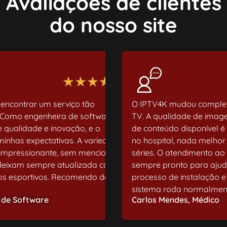
Avaliações de clientes
do nosso site
 encontrar um serviço tão
O IPTV4K mudou complet
Como engenheira de software,
TV. A qualidade de image
 qualidade e inovação, e o
de conteúdo disponível é
inhas expectativas. A variedade
no hospital, nada melhor
é impressionante, sem mencionar
séries. O atendimento ao
 deixam sempre atualizada com
sempre pronto para ajuda
ntos esportivos. Recomendo de
processo de instalação e
sistema roda normalment
a de Software
Carlos Mendes, Médico