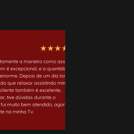
amente a maneira como assisto
Como professora, meu 
m é excepcional, e a quantidade
encontro um serviço qu
 enorme. Depois de um dia longo
promete, eu fico extre
 do que relaxar assistindo minhas
gama incrível de filmes,
 cliente também é excelente,
utilizo até mesmo em sa
r, tive dúvidas durante o
simplesmente deslumbra
 fui muito bem atendido, agora o
assistir algo realmente 
e na minha Tv.
o serviço e recomendo 
Fernanda Oliveira, Pro