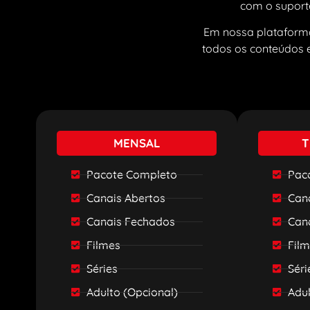
com o suporte
Em nossa plataforma
todos os conteúdos e
MENSAL
T
Pacote Completo
Pac
Canais Abertos
Can
Canais Fechados
Can
Filmes
Fil
Séries
Séri
Adulto (Opcional)
Adul