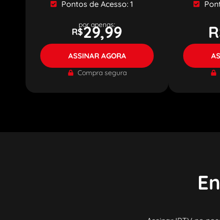
Pontos de Acesso: 1
Pont
por apenas:
29,99
R
R$
ASSINAR AGORA
A
Compra segura
En