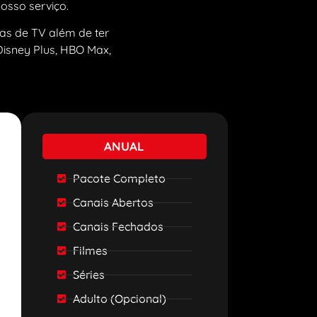
nosso serviço.
as de TV além de ter
Disney Plus, HBO Max,
ANUAL
Pacote Completo
Canais Abertos
Canais Fechados
Filmes
Séries
Adulto (Opcional)