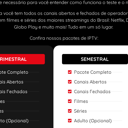
 necessário para você entender como funciona o teste e o 
 você tem todos os canais abertos e fechados de operador
m filmes e séries dos maiores streamings do Brasil: Netflix, 
Globo Play e muito mais! Tudo em um só lugar.
Confira nossos pacotes de IPTV:
RIMESTRAL
SEMESTRAL
ote Completo
Pacote Completo
ais Abertos
Canais Abertos
ais Fechados
Canais Fechados
mes
Filmes
es
Séries
to (Opcional)
Adulto (Opcional)