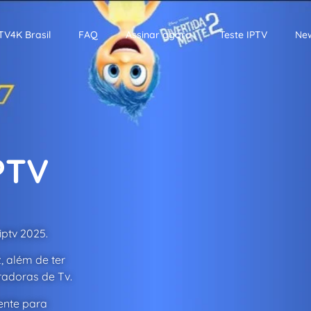
TV4K Brasil
FAQ
Assinar agora
Teste IPTV
New
PTV
iptv 2025.
, além de ter
radoras de Tv.
mente para