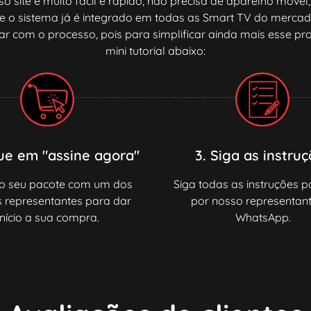
o site é muito fácil e rápido, não precisa de aparelho móvel,
l e o sistema já é integrado em todas as Smart TV do merc
ar com o processo, pois para simplificar ainda mais esse pr
mini tutorial abaixo:
que em "assine agora"
3. Siga as instru
 o seu pacote com um dos
Siga todas as instruções 
 representantes para dar
por nosso representant
início a sua compra.
WhatsApp.