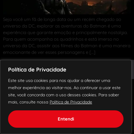
Seja você um fã de longa data ou um recém chegado ao
universo da DC, explorar as aventuras do Batman é uma
experiência que garante emoção e principalmente nostalgia.
Para quem acompanha os quadrinhos e está imerso no
universo da DC, assistir aos filmes do Batman é uma maneira
emocionante de ver esses personagens e […]
© 2018 – 2024 Todos os direitos reservados.
Política de Privacidade
Blog
Política de Privacidade
Contato
Este site usa cookies para nos ajudar a oferecer uma
melhor experiência ao visitar-nos. Ao continuar a usar este
site, você concorda com o uso desses cookies. Para saber
mais, consulte nossa
Política de Privacidade
Entendi