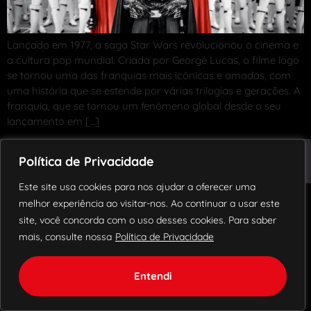
Lançado em 1977, a saga Star Wars revolucionou o cinema e
a cultura pop mundial. Criada por George Lucas, o filme logo
se tornou uma das franquias mais icônicas e amadas, com
uma história que se estende por várias trilogias e gerações. A
franquia, que se tornou um fenômeno global desde o seu
lançamento em […]
© 2018 – 2024 Todos os direitos reservados.
Política de Privacidade
Blog
Política de Privacidade
Contato
Este site usa cookies para nos ajudar a oferecer uma
melhor experiência ao visitar-nos. Ao continuar a usar este
site, você concorda com o uso desses cookies. Para saber
mais, consulte nossa
Política de Privacidade
Entendi