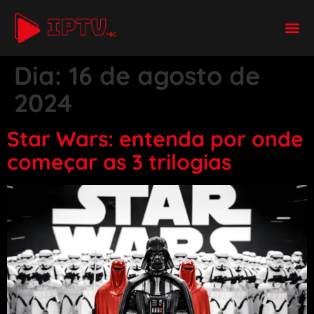
Dia:
16 de agosto de
2024
Star Wars: entenda por onde
começar as 3 trilogias