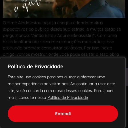
O filme Ainda estou aqui já chegou criando muitas
expectativas ao público desde sua estreia, e muitos estão se
perguntando: “Ainda Estou Aqui onde assistir?”. Com uma
história altamente relevante e atuações marcantes, essa
produção promete conquistar corações. Por isso, neste
artigo, vamos mostrar onde você pode assistir a essa obra
imperdível que foi digna […]
Política de Privacidade
© 2018 – 2024 Todos os direitos reservados.
Este site usa cookies para nos ajudar a oferecer uma
Blog
Política de Privacidade
Contato
melhor experiência ao visitar-nos. Ao continuar a usar este
site, você concorda com o uso desses cookies. Para saber
mais, consulte nossa
Política de Privacidade
Entendi