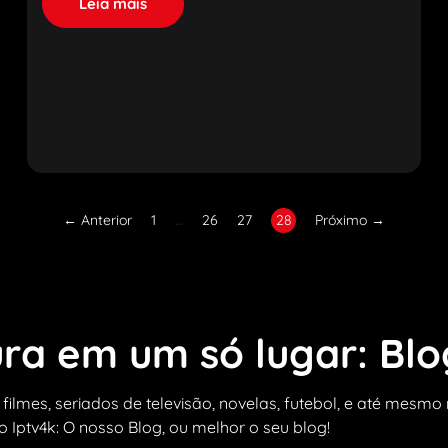
Leia mais
← Anterior
1
…
26
27
28
Próximo →
ra em um só lugar: Blo
 filmes, seriados de televisão, novelas, futebol, e até mesm
 Iptv4k: O nosso Blog, ou melhor o seu blog!