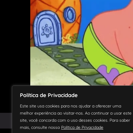
Bob Esponja é um desenho animado que marco
Política de Privacidade
produções de novos filmes. No entanto, você j
vamos mostrar onde você pode assistir […]
Este site usa cookies para nos ajudar a oferecer uma
melhor experiência ao visitar-nos. Ao continuar a usar este
site, você concorda com o uso desses cookies. Para saber
© 2018 – 2024 Todos os direitos reservados.
mais, consulte nossa
Política de Privacidade