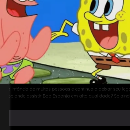
u a infância de muitas pessoas e continua a deixar seu l
á sabe onde assistir Bob Esponja em alta qualidade? Se aind