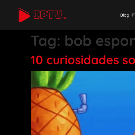
Blog IP
Tag:
bob espon
10 curiosidades s