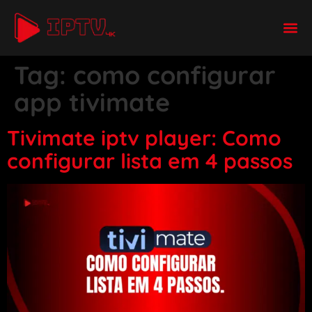
Tag:
como configurar
app tivimate
Tivimate iptv player: Como
configurar lista em 4 passos