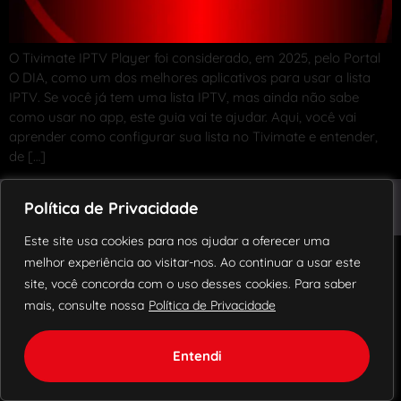
O Tivimate IPTV Player foi considerado, em 2025, pelo Portal
O DIA, como um dos melhores aplicativos para usar a lista
IPTV. Se você já tem uma lista IPTV, mas ainda não sabe
como usar no app, este guia vai te ajudar. Aqui, você vai
aprender como configurar sua lista no Tivimate e entender,
de […]
© 2018 – 2024 Todos os direitos reservados.
Política de Privacidade
Blog
Política de Privacidade
Contato
Este site usa cookies para nos ajudar a oferecer uma
melhor experiência ao visitar-nos. Ao continuar a usar este
site, você concorda com o uso desses cookies. Para saber
mais, consulte nossa
Política de Privacidade
Entendi