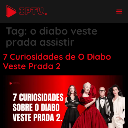
Tag:
o diabo veste
prada assistir
7 Curiosidades de O Diabo
Veste Prada 2