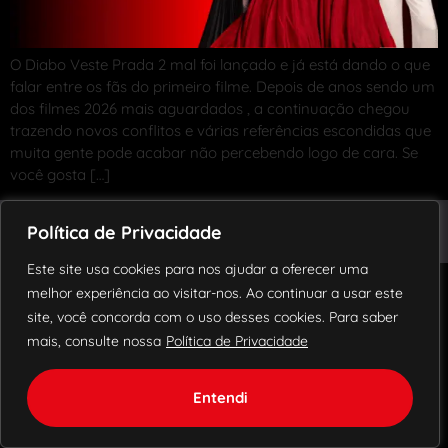
O Diabo Veste Prada 2 mal foi lançado e já está dando o que
falar entre os fãs do primeiro filme. Depois de anos sendo um
dos filmes 2026 mais aguardados , a continuação chegou
trazendo novos conflitos e várias referências escondidas que
muita gente pode acabar não percebendo logo de cara. Se
você gosta […]
© 2018 – 2024 Todos os direitos reservados.
Política de Privacidade
Blog
Política de Privacidade
Contato
Este site usa cookies para nos ajudar a oferecer uma
melhor experiência ao visitar-nos. Ao continuar a usar este
site, você concorda com o uso desses cookies. Para saber
mais, consulte nossa
Política de Privacidade
Entendi