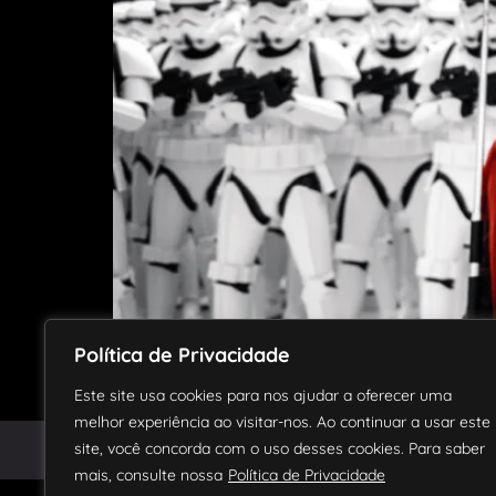
Lançado em 1977, a saga Star Wars revolucion
Política de Privacidade
mais icônicas e amadas, com uma história que 
lançamento em […]
Este site usa cookies para nos ajudar a oferecer uma
melhor experiência ao visitar-nos. Ao continuar a usar este
site, você concorda com o uso desses cookies. Para saber
© 2018 – 2024 Todos os direitos reservados.
mais, consulte nossa
Política de Privacidade