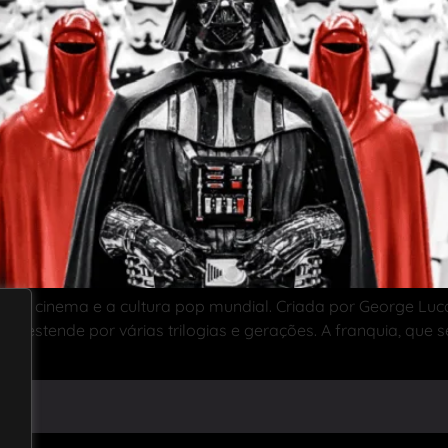
ou o cinema e a cultura pop mundial. Criada por George Luca
se estende por várias trilogias e gerações. A franquia, que