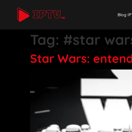
Blog IP
Tag:
#star war
Star Wars: entend