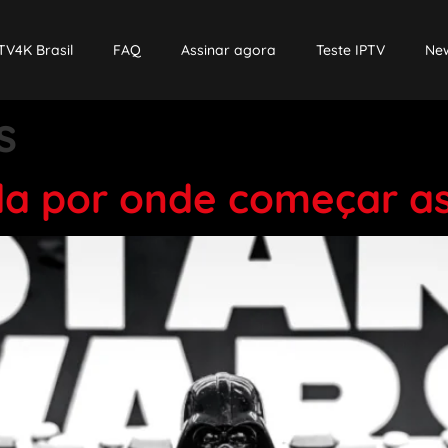
TV4K Brasil
FAQ
Assinar agora
Teste IPTV
New
s
a por onde começar as 