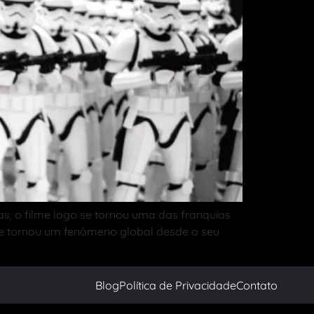
s, o filme logo se tornou uma das franquias
 se tornou um fenômeno global desde o seu
Blog
Política de Privacidade
Contato