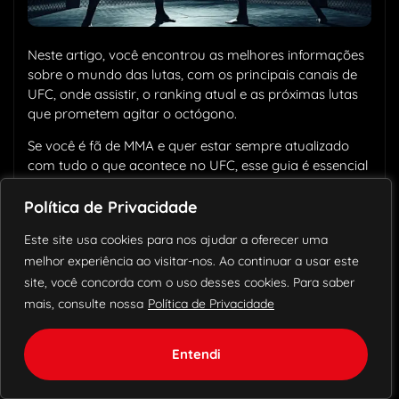
Neste artigo, você encontrou as melhores informações
sobre o mundo das lutas, com os principais canais de
UFC, onde assistir, o ranking atual e as próximas lutas
que prometem agitar o octógono.
Se você é fã de MMA e quer estar sempre atualizado
com tudo o que acontece no UFC, esse guia é essencial
para acompanhar os grandes eventos, descobrir quais
os melhores canais de UFC, novos lutadores e não
Política de Privacidade
perder nenhuma luta emocionante.
Este site usa cookies para nos ajudar a oferecer uma
melhor experiência ao visitar-nos. Ao continuar a usar este
site, você concorda com o uso desses cookies. Para saber
mais, consulte nossa
Política de Privacidade
Compartilhe:
Entendi