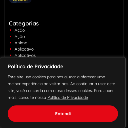
Categorias
Ação
Ação
Anime
Aplicativo
Aplicativos
assinatura iptv
Política de Privacidade
Aventura
Aventura
Este site usa cookies para nos ajudar a oferecer uma
Canais
melhor experiência ao visitar-nos. Ao continuar a usar este
Comédia
site, você concorda com o uso desses cookies. Para saber
Desenhos
mais, consulte nossa
Política de Privacidade
Disney
Drama
Esportes
Entendi
Fantasia
Ficção científica