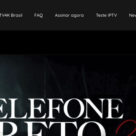
TV4K Brasil
FAQ
Assinar agora
Teste IPTV
New