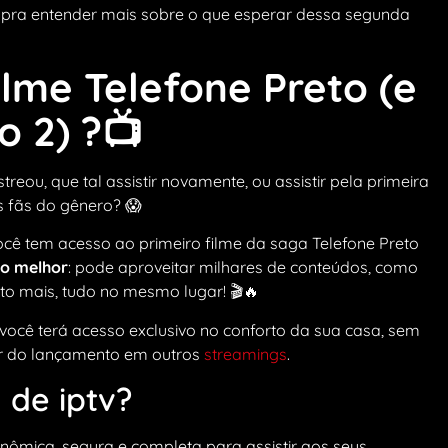
dá pra entender mais sobre o que esperar dessa segunda
ilme Telefone Preto (e
o 2) ?📺
reou, que tal assistir novamente, ou assistir pela primeira
s fãs do gênero? 😱
ocê tem acesso ao primeiro filme da saga Telefone Preto
o melhor
: pode aproveitar milhares de conteúdos, como
uito mais, tudo no mesmo lugar! 🎬🔥
 você terá acesso exclusivo no conforto da sua casa, sem
der do lançamento em outros
streamings
.
 de iptv?
nômica, segura e completa para assistir aos seus