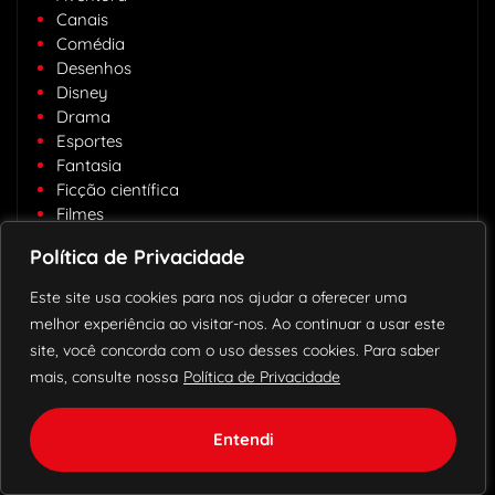
Canais
Comédia
Desenhos
Disney
Drama
Esportes
Fantasia
Ficção científica
Filmes
Filmes
Política de Privacidade
Futebol
Geral
Este site usa cookies para nos ajudar a oferecer uma
Geral
melhor experiência ao visitar-nos. Ao continuar a usar este
Infantil
site, você concorda com o uso desses cookies. Para saber
IPTV
mais, consulte nossa
Política de Privacidade
Lançamentos
Lançamentos
lançamentos 2024
Entendi
Lançamentos 2026
Oscar