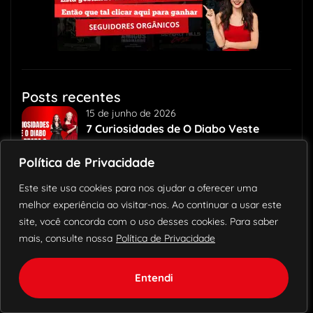
Posts recentes
15 de junho de 2026
7 Curiosidades de O Diabo Veste
Prada 2
Política de Privacidade
Este site usa cookies para nos ajudar a oferecer uma
1 de junho de 2026
melhor experiência ao visitar-nos. Ao continuar a usar este
Como assistir futebol no Iptv com 4k
site, você concorda com o uso desses cookies. Para saber
em 2026?
mais, consulte nossa
Política de Privacidade
20 de maio de 2026
Entendi
Tivimate iptv player: Como configurar
lista em 4 passos